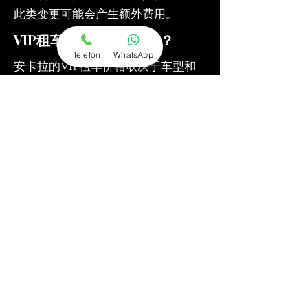
此类变更可能会产生额外费用。
VIP租车每日费用是多少？
Telefon
WhatsApp
安卡拉的VIP租车价格取决于车型和
使用年限。价格包含司机和燃油。如
需更准确的价格，请联系我们。
VIP转账服务在哪些地区有效？
Just VIP Transfer olarak Ankara
merkezli olmak üzere Türkiye’nin dört
bir yanına hizmet veriyoruz. Özellikle
Ankara, Eskişehir, İstanbul, Kayseri,
Konya, Antalya ve Kapadokya
bölgelerine özel transfer hizmetleri
sunmaktayız.
你们提供婚车租赁装饰服务吗？