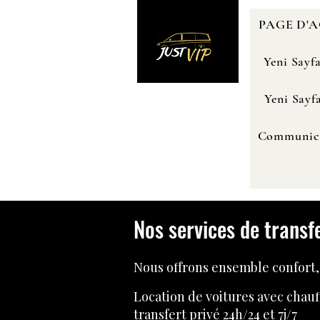
PAGE D'
Yeni Sayf
Yeni Sayf
Communic
Nos services de transf
Nous offrons ensemble confort,
Location de voitures avec chauf
transfert privé 24h/24 et 7j/7