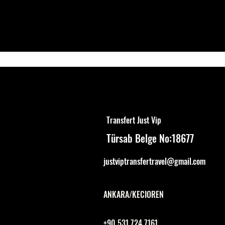
Transfert Just Vip
Just Vip
Türsab Belge No:18677
justviptransfertravel@gmail.com
ANKARA/KECIOREN
+90 531 724 7161