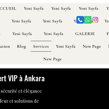
ACCUEIL
Yeni Sayfa
Yeni Sayfa
Yeni Sayfa
Y
a
Yeni Sayfa
Yeni Sayfa
Yeni Sayfa
Ye
a
Yeni Sayfa
Yeni Sayfa
GALERIE
ation
Blog
Services
Yeni Sayfa
New Page
New Page
ert VIP à Ankara
 sécurité et élégance
feur et solutions de