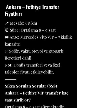
Ankara – Fethiye Transfer
Fiyatları
📍 Mesafe: 615 km
⏰ Süre: Ortalama 8 – 9 saat
🚐 Araç: Mercedes Vito VIP – 7 kişilik
kapasite
✅ Şoför, yakıt, otoyol ve otopark
ücretleri dahil
Not: Dönüş transferi veya özel
talepler fiyatı etkileyebilir.
⸻
Sıkça Sorulan Sorular (SSS)
Ankara – Fethiye VIP transfer kaç
saat sürüyor?
Ortalama 8 – 9 saat sürmektedir.